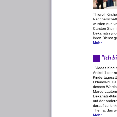
Thierolf Kirch
Nachbarschaft
wurden nun v
Carsten Stein
Dekanatssynod
ihren Dienst g
Mehr
"Ich b
"Jedes Kind 
Artikel 1 der 
Kindertagesst
Odenwald. Das
dessen Wortlau
Marco Lautens
Dekanats-Kitas,
auf der ander
darauf zu lenk
Thema, das wom
Mehr