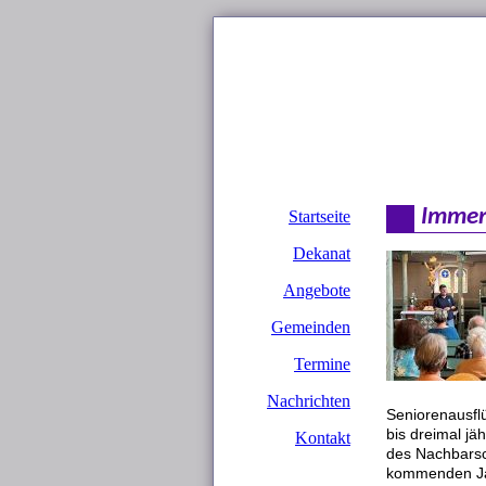
Immer
Seniorenausflü
bis dreimal jä
des Nachbarsc
kommenden Ja