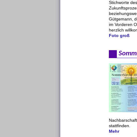
Stichworte de
Zukunftsprozes
beziehungswei
Gütgemann, de
im Vorderen O
herzlich will
Foto groß
Somme
Nachbarschaft
stattfinden.
Mehr