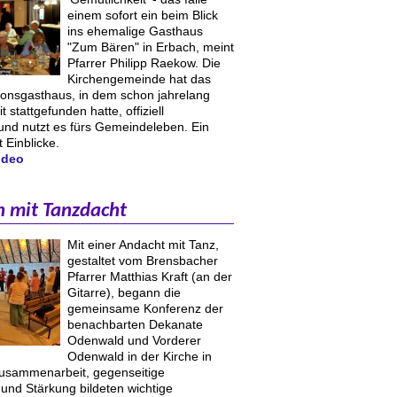
einem sofort ein beim Blick
ins ehemalige Gasthaus
"Zum Bären" in Erbach, meint
Pfarrer Philipp Raekow. Die
Kirchengemeinde hat das
tionsgasthaus, in dem schon jahrelang
it stattgefunden hatte, offiziell
d nutzt es fürs Gemeindeleben. Ein
t Einblicke.
ideo
n mit Tanzdacht
Mit einer Andacht mit Tanz,
gestaltet vom Brensbacher
Pfarrer Matthias Kraft (an der
Gitarre), begann die
gemeinsame Konferenz der
benachbarten Dekanate
Odenwald und Vorderer
Odenwald in der Kirche in
usammenarbeit, gegenseitige
und Stärkung bildeten wichtige