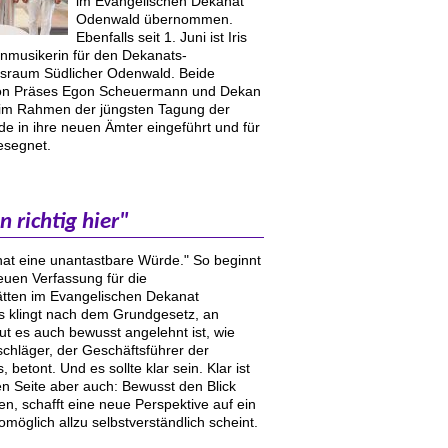
im Evangelischen Dekanat
Odenwald übernommen.
Ebenfalls seit 1. Juni ist Iris
enmusikerin für den Dekanats-
sraum Südlicher Odenwald. Beide
on Präses Egon Scheuermann und Dekan
 im Rahmen der jüngsten Tagung der
e in ihre neuen Ämter eingeführt und für
esegnet.
in richtig hier"
hat eine unantastbare Würde." So beginnt
neuen Verfassung für die
ätten im Evangelischen Dekanat
 klingt nach dem Grundgesetz, an
t es auch bewusst angelehnt ist, wie
chläger, der Geschäftsführer der
 betont. Und es sollte klar sein. Klar ist
en Seite aber auch: Bewusst den Blick
en, schafft eine neue Perspektive auf ein
öglich allzu selbstverständlich scheint.