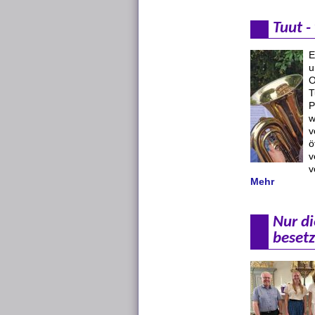
Tuut -
E
u
O
T
P
w
v
ö
v
v
Mehr
Nur di
besetz