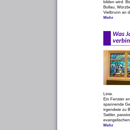
bilden wird. Bi
Bullau, Würzb
Vielbrunn an d
Mehr
Was J
verbi
Linie.
Ein Fenster er
spannende Ges
irgendwie zu 
Sattler, passi
evangelische
Mehr