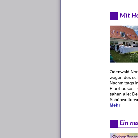
Mit He
Odenwald Nord
wegen des sch
Nachmittags i
Pfarrhauses - 
sahen alle: De
Schönwetterwol
Mehr
Ein ne