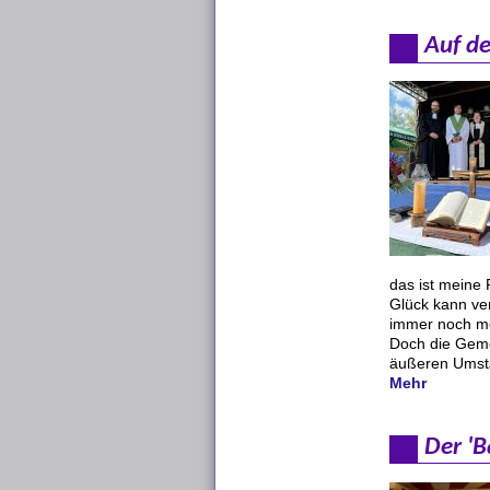
Auf de
das ist meine 
Glück kann ve
immer noch me
Doch die Geme
äußeren Umst
Mehr
Der 'B