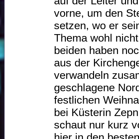
auf der Leiter und
vorne, um den St
setzen, wo er sei
Thema wohl nich
beiden haben noc
aus der Kircheng
verwandeln zusam
geschlagene Nor
festlichen Weihna
bei Küsterin Zepn
schaut nur kurz v
hier in den best