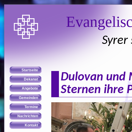
Evangelis
Syrer
Dulovan und
Sternen ihre 