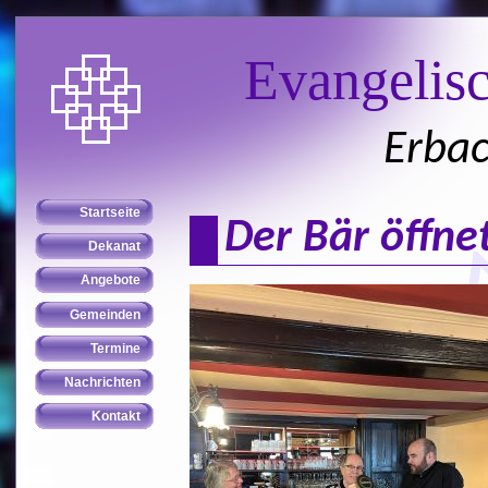
Evangelis
Erbac
Der Bär öffnet