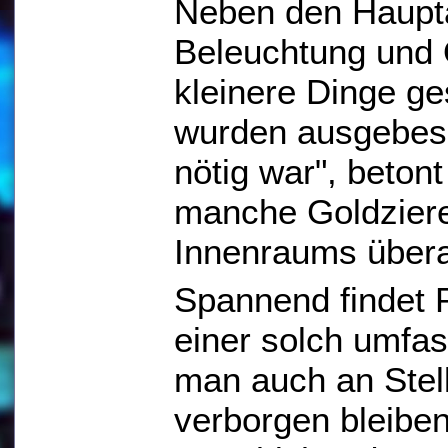
Neben den Haupta
Beleuchtung und 
kleinere Dinge g
wurden ausgebess
nötig war", beton
manche Goldzier
Innenraums übera
Spannend findet P
einer solch umfas
man auch an Stel
verborgen bleiben,