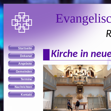
Evangelis
R
Kirche in neu