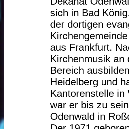
Dekanat Odenwald
sich in Bad König
der dortigen evan
Kirchengemeinde 
aus Frankfurt. Na
Kirchenmusik an d
Bereich ausbilde
Heidelberg und ha
Kantorenstelle i
war er bis zu se
Odenwald in Roßdo
Der 1971 geboren