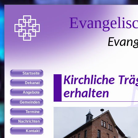
Evangelis
Evang
Kirchliche Trä
erhalten