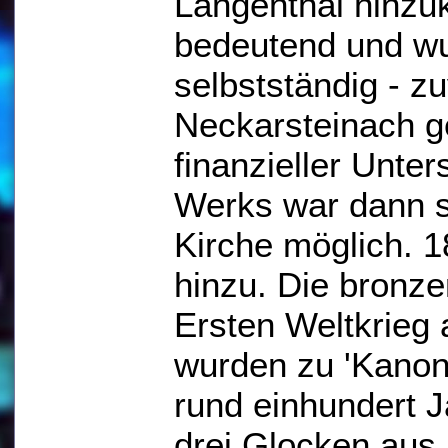
Langenthal hinz
bedeutend und wu
selbstständig - zu
Neckarsteinach ge
finanzieller Unte
Werks war dann s
Kirche möglich. 
hinzu. Die bronz
Ersten Weltkrieg
wurden zu 'Kanonen
rund einhundert J
drei Glocken aus S