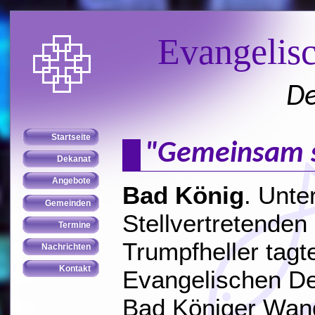
Evangelis
De
"Gemeinsam s
Bad König
. Unte
Stellvertretenden
Trumpfheller tagt
Evangelischen De
Bad Königer Wand