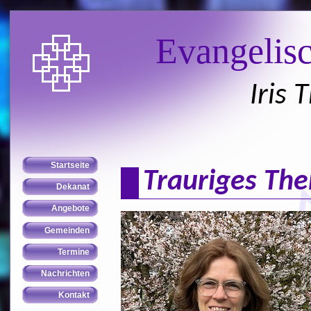
Evangelis
Iris 
Trauriges The