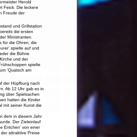
ermeister Herold
rt Feick. Die leckere
n Freude der
tand und Grillstation
ereits die ersten
der Ministranten.
 für die Ohren, die
rer' spielte auf und
ieder die Bühne
 Kirche und der
 Frühschoppen spielte
 zum 'Quatsch am
auf der Hüpfburg nach
n. Ab 12 Uhr gab es in
ung über Spielsachen
en hatten die Kinder
l mit seiner Kunst die
bei dem in diesem Jahr
urde. Der Zieleinlauf
ne Entchen' von einer
er attraktive Preise