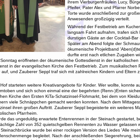
ihrem Vierburgenfräulein Lucy, Bürg
Pfeifer, Pater Alex und Pfarrer Norbe
Torte wurde anschließend zur große
Anwesenden großzügig verteilt.
Während der Festbetrieb am Kuchens
langsam Fahrt aufnahm, trafen sich b
durstigen Gäste an der Cocktail-Bar 
Später am Abend folgte der Schmaus
ökumenische Projektband 'Aben(d)teu
durfte erst nach etlichen Zugaben w
 Sonntag eröffneten der ökumenische Gottesdienst in der katholischen
ienst in der evangelischen Kirche den Festbetrieb. Zum musikalischen
 auf, und Zauberer Seppl traf sich mit zahlreichen Kindern und Eltern
of starteten weitere Kreativangebote für Kinder. Wer wollte, konnte 
umtoben und sich schon einmal eine der begehrten (Renn-)Enten sicher
chen Kirche den Ersten KiTa-Schatzinsel-Flohmarkt, bei dem von Kleid
chern viele Schnäppchen gemacht werden konnten. Nach dem Mittagess
zinsel ihren großen Auftritt. Zauberer Seppl begeisterte ein weiteres Ma
olischen Pfarrheim.
rde das ungeduldig erwartete Entenrennen in der Steinach gestartet, 
dächtige Zahl von 352 quietschgelben Rennenten zu Wasser gelassen w
 Steinachbrücke wurde bei einer rockigen Version des Liedes 'Alle mei
Menschenmenge begleitet. Nach der anschließenden Siegerehrung, bei d