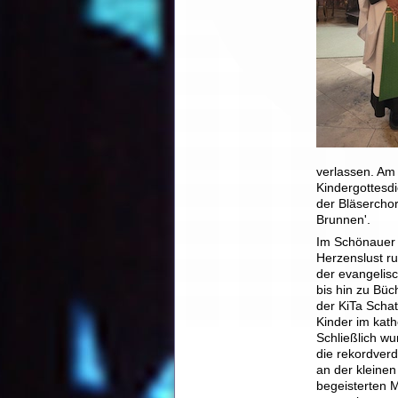
verlassen. Am
Kindergottesd
der Bläserchor
Brunnen'.
Im Schönauer H
Herzenslust r
der evangelis
bis hin zu Bü
der KiTa Schat
Kinder im kath
Schließlich wu
die rekordver
an der kleinen
begeisterten 