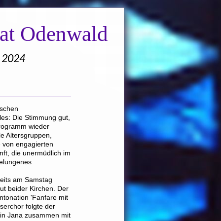
nat Odenwald
t 2024
schen
lles: Die Stimmung gut,
rogramm wieder
le Altersgruppen,
e von engagierten
ft, die unermüdlich im
gelungenes
reits am Samstag
t beider Kirchen. Der
ntonation 'Fanfare mit
erchor folgte der
gin Jana zusammen mit