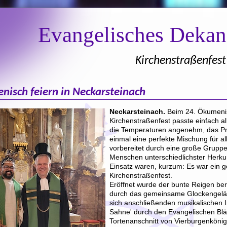
Evangelisches Deka
Kirchenstraßenfes
isch feiern in Neckarsteinach
Neckarsteinach.
Beim 24. Ökumeni
Kirchenstraßenfest passte einfach a
die Temperaturen angenehm, das P
einmal eine perfekte Mischung für al
vorbereitet durch eine große Grupp
Menschen unterschiedlichster Herkun
Einsatz waren, kurzum: Es war ein 
Kirchenstraßenfest.
Eröffnet wurde der bunte Reigen be
durch das gemeinsame Glockengeläu
sich anschließenden musikalischen I
Sahne' durch den Evangelischen Bläs
Tortenanschnitt von Vierburgenköni