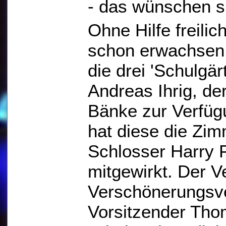
- das wünschen si
Ohne Hilfe freilic
schon erwachsen i
die drei 'Schulgä
Andreas Ihrig, der
Bänke zur Verfügu
hat diese die Zim
Schlosser Harry F
mitgewirkt. Der V
Verschönerungsv
Vorsitzender Thom