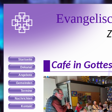
Evangelis
Z
Café in Gotte