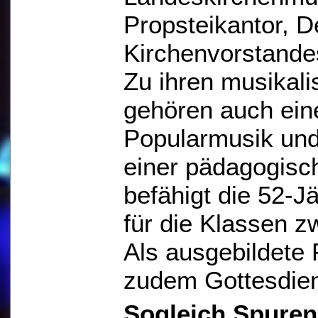
Propsteikantor, D
Kirchenvorstandes
Zu ihren musikali
gehören auch ein
Popularmusik und
einer pädagogisc
befähigt die 52-Jä
für die Klassen zw
Als ausgebildete 
zudem Gottesdien
Sogleich Spuren