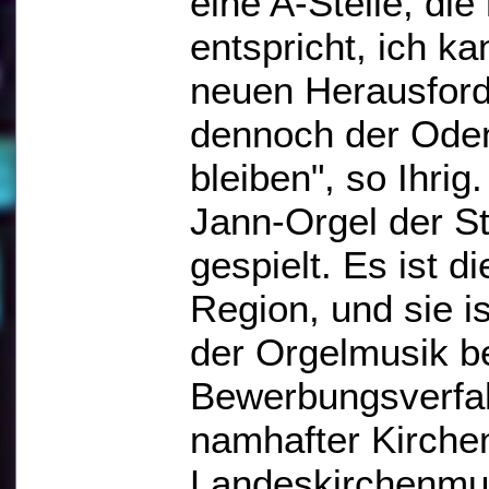
eine A-Stelle, die
entspricht, ich k
neuen Herausford
dennoch der Ode
bleiben", so Ihrig
Jann-Orgel der St
gespielt. Es ist d
Region, und sie i
der Orgelmusik b
Bewerbungsverfah
namhafter Kirchen
Landeskirchenmus