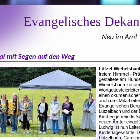
Evangelisches Deka
Neu im Amt
al mit Segen auf den Weg
Lützel-Wiebelsbac
freiem Himmel - Prä
gestaltete am Hundep
Wiebelsbach zusam
Wortgottesfeierleit
einen ökumenischen
auch drei Mitarbeite
Evangelischen Ber
Lützelbach und der
Kirchengemeinde Se
neuen Ämter eingefü
Ludwig ist nun Leite
Kindertagesstätte 'D
Lützelbach, Caroline