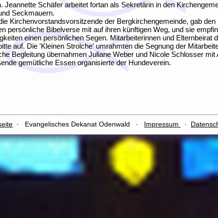
in. Jeannette Schäfer arbeitet fortan als Sekretärin in den Kirchengem
und Seckmauern.
 die Kirchenvorstandsvorsitzende der Bergkirchengemeinde, gab den
en persönliche Bibelverse mit auf ihren künftigen Weg, und sie empfin
igkeiten einen persönlichen Segen. Mitarbeiterinnen und Elternbeirat 
rbitte auf. Die 'Kleinen Strolche' umrahmten die Segnung der Mitarbeit
che Begleitung übernahmen Juliane Weber und Nicole Schlosser mit 
ende gemütliche Essen organisierte der Hundeverein.
seite
· Evangelisches Dekanat Odenwald ·
Impressum
·
Datensc