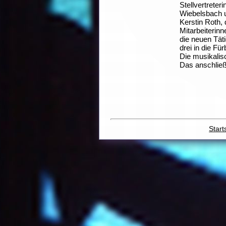
Stellvertreter
Wiebelsbach 
Kerstin Roth,
Mitarbeiterinn
die neuen Tät
drei in die Fü
Die musikalis
Das anschließ
Start