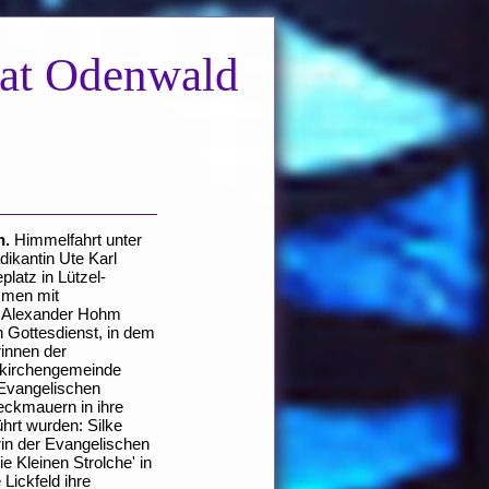
nat Odenwald
h.
Himmelfahrt unter
dikantin Ute Karl
latz in Lützel-
men mit
er Alexander Hohm
 Gottesdienst, in dem
rinnen der
gkirchengemeinde
 Evangelischen
ckmauern in ihre
hrt wurden: Silke
rin der Evangelischen
ie Kleinen Strolche' in
 Lickfeld ihre