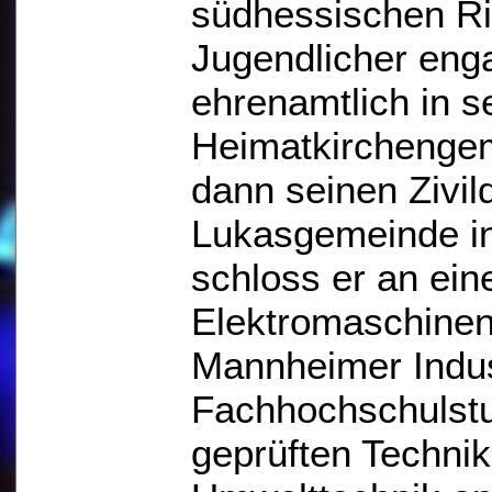
südhessischen Rie
Jugendlicher enga
ehrenamtlich in s
Heimatkirchengem
dann seinen Zivil
Lukasgemeinde in
schloss er an ei
Elektromaschinen
Mannheimer Indust
Fachhochschulstu
geprüften Technik