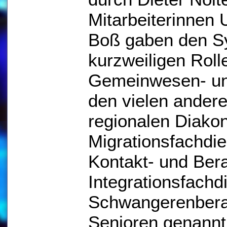
Mitarbeiterinnen 
Boß gaben den S
kurzweiligen Rolle
Gemeinwesen- und
den vielen andere
regionalen Diako
Migrationsfachdi
Kontakt- und Bera
Integrationsfachd
Schwangerenbera
Senioren genannt