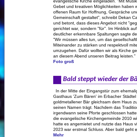
evangelische Kirche eingeladen. "Mit Musik
Gebet und kreativen Möglichkeiten haben w
offenen Raum für Hoffnung, Gespräche un
Gemeinschaft gestaltet", schreibt Dekan Ca
und betont, dass dieses Angebot nicht "ge
gerichtet war, sondern "für". Im Hinblick au
deutlicher erkennbare Spaltungen sagte d
"Wir müssen alles tun, um das gesellschaft
Miteinander zu stärken und respektvoll mit
umzugehen. Dafür wollten wir als Kirche g
an diesem Abend unseren Beitrag leisten."
Foto groß
Bald steppt wieder der B
In der Mitte der Eingangstür zum ehemali
Gasthaus 'Zum Bären' im Erbacher Städtel 
goldmetallener Bär gleichsam dem Haus zu
seinen Namen trägt. Nachdem das Traditi
irgendwann seine Pforte geschlossen hatte,
die evangelische Kirchengemeinde 2010 wi
hatte es angemietet und nutzte das Haus vie
2023 war erstmal Schluss. Aber bald geht e
Mehr