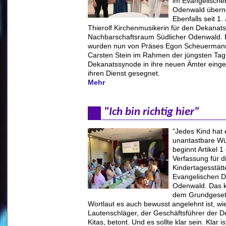
im Evangelische
Odenwald über
Ebenfalls seit 1. J
Thierolf Kirchenmusikerin für den Dekanats
Nachbarschaftsraum Südlicher Odenwald. 
wurden nun von Präses Egon Scheuerman
Carsten Stein im Rahmen der jüngsten Ta
Dekanatssynode in ihre neuen Ämter eingef
ihren Dienst gesegnet.
Mehr
"Ich bin richtig hier"
"Jedes Kind hat 
unantastbare Wü
beginnt Artikel 
Verfassung für d
Kindertagesstätt
Evangelischen D
Odenwald. Das k
dem Grundgeset
Wortlaut es auch bewusst angelehnt ist, w
Lautenschläger, der Geschäftsführer der D
Kitas, betont. Und es sollte klar sein. Klar is