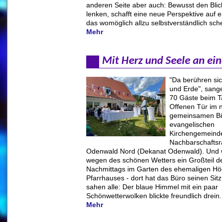
anderen Seite aber auch: Bewusst den Blic
lenken, schafft eine neue Perspektive auf 
das womöglich allzu selbstverständlich sche
Mehr
Mit Herz und Seele an ei
"Da berühren si
und Erde", sang
70 Gäste beim T
Offenen Tür im 
gemeinsamen Bü
evangelischen
Kirchengemeind
Nachbarschafts
Odenwald Nord (Dekanat Odenwald). Und wi
wegen des schönen Wetters ein Großteil d
Nachmittags im Garten des ehemaligen Hö
Pfarrhauses - dort hat das Büro seinen Sitz 
sahen alle: Der blaue Himmel mit ein paar
Schönwetterwolken blickte freundlich drein.
Mehr