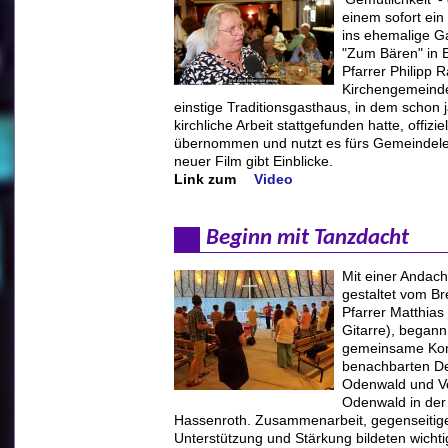
einem sofort ein
ins ehemalige G
"Zum Bären" in 
Pfarrer Philipp 
Kirchengemeinde
einstige Traditionsgasthaus, in dem schon 
kirchliche Arbeit stattgefunden hatte, offiziel
übernommen und nutzt es fürs Gemeindele
neuer Film gibt Einblicke.
Link zum
Video
Beginn mit Tanzdacht
Mit einer Andach
gestaltet vom B
Pfarrer Matthias 
Gitarre), begann
gemeinsame Kon
benachbarten D
Odenwald und V
Odenwald in der 
Hassenroth. Zusammenarbeit, gegenseitig
Unterstützung und Stärkung bildeten wicht